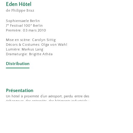
Eden Hôtel
de Philippe Braz
Sophiensaele Berlin
7° Festival 100° Berlin
Première: 03 mars 2010
Mise en scène: Carolyn Sittig
Décors & Costumes: Olga von Wahl
Lumière: Markus Lang
Dramaturgie: Brigitte Athéa
D
istribution
Présentation
Un hôtel à proximité d’un aéroport, perdu entre des
échangeurs, des entrepôts, des bâtiments industriels :
l’Eden Hôtel. Un lieu de rencontres incertaines, de
croisements furtifs, de retrouvailles sans lendemain.
Les clients de l’hôtel règlent des comptes avec eux-
mêmes, avec leur passé, avec les autres. Quand ils
repartent, deux femmes de chambre essaient de
remettre un peu d’ordre…